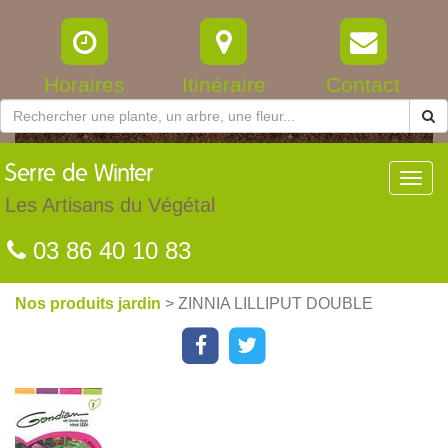
Horaires
Itinéraire
Contact
Serre
de Winter
Toggl
navig
Les Artisans du Végétal
03 86 40 10 83
Nos produits jardin
> ZINNIA LILLIPUT DOUBLE