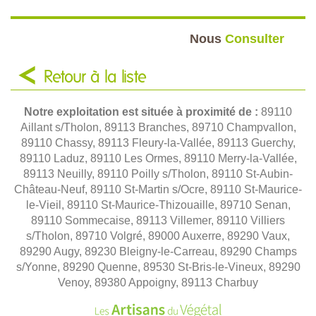
Nous
Consulter
Retour à la liste
Notre exploitation est située à proximité de :
89110
Aillant s/Tholon, 89113 Branches, 89710 Champvallon,
89110 Chassy, 89113 Fleury-la-Vallée, 89113 Guerchy,
89110 Laduz, 89110 Les Ormes, 89110 Merry-la-Vallée,
89113 Neuilly, 89110 Poilly s/Tholon, 89110 St-Aubin-
Château-Neuf, 89110 St-Martin s/Ocre, 89110 St-Maurice-
le-Vieil, 89110 St-Maurice-Thizouaille, 89710 Senan,
89110 Sommecaise, 89113 Villemer, 89110 Villiers
s/Tholon, 89710 Volgré, 89000 Auxerre, 89290 Vaux,
89290 Augy, 89230 Bleigny-le-Carreau, 89290 Champs
s/Yonne, 89290 Quenne, 89530 St-Bris-le-Vineux, 89290
Venoy, 89380 Appoigny, 89113 Charbuy