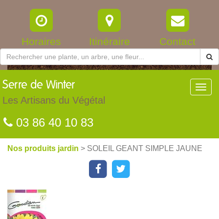
Horaires
Itinéraire
Contact
Serre
de Winter
Toggl
navig
Les Artisans du Végétal
03 86 40 10 83
Nos produits jardin
> SOLEIL GEANT SIMPLE JAUNE