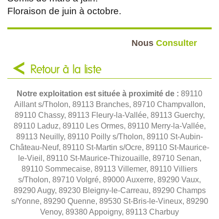
Floraison de juin à octobre.
Nous
Consulter
Retour à la liste
Notre exploitation est située à proximité de :
89110
Aillant s/Tholon, 89113 Branches, 89710 Champvallon,
89110 Chassy, 89113 Fleury-la-Vallée, 89113 Guerchy,
89110 Laduz, 89110 Les Ormes, 89110 Merry-la-Vallée,
89113 Neuilly, 89110 Poilly s/Tholon, 89110 St-Aubin-
Château-Neuf, 89110 St-Martin s/Ocre, 89110 St-Maurice-
le-Vieil, 89110 St-Maurice-Thizouaille, 89710 Senan,
89110 Sommecaise, 89113 Villemer, 89110 Villiers
s/Tholon, 89710 Volgré, 89000 Auxerre, 89290 Vaux,
89290 Augy, 89230 Bleigny-le-Carreau, 89290 Champs
s/Yonne, 89290 Quenne, 89530 St-Bris-le-Vineux, 89290
Venoy, 89380 Appoigny, 89113 Charbuy