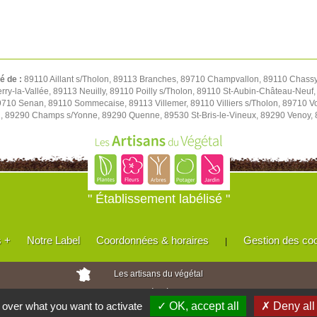
té de :
89110 Aillant s/Tholon, 89113 Branches, 89710 Champvallon, 89110 Chassy,
y-la-Vallée, 89113 Neuilly, 89110 Poilly s/Tholon, 89110 St-Aubin-Château-Neuf, 
 89710 Senan, 89110 Sommecaise, 89113 Villemer, 89110 Villiers s/Tholon, 89710 
u, 89290 Champs s/Yonne, 89290 Quenne, 89530 St-Bris-le-Vineux, 89290 Venoy,
" Établissement labélisé "
s +
Notre Label
Coordonnées & horaires
Gestion des co
|
Les artisans du végétal
Horticulteurs et pépinièristes de France
l over what you want to activate
✓ OK, accept all
✗ Deny all
Réalisé avec
WEB
Enseignes