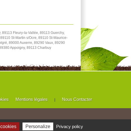
 89113 Fleury-la-Vallée, 89113 Guerchy,
89110 St-Martin s/Ocre, 89110 St-Maurice-
Volgré, 89000 Auxerre, 89290 Vaux, 89290
 89380 Appoigny, 89113 Charbuy
okies
Mentions légales
Nous Contacter
|
 cookies
Personalize
Privacy policy