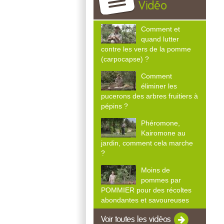
Vidéo
Comment et
quand lutter
contre les vers de la pomme
(carpocapse) ?
Comment
éliminer les
pucerons des arbres fruitiers à
pépins ?
Phéromone,
Kairomone au
jardin, comment cela marche
?
Moins de
pommes par
POMMIER pour des récoltes
abondantes et savoureuses
Voir toutes les vidéos