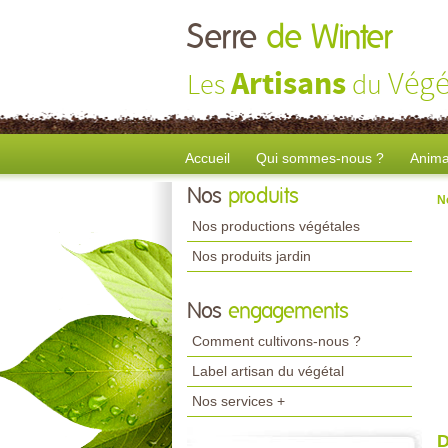
Serre
de Winter
Artisans
Végé
Les
du
Accueil
Qui sommes-nous ?
Anima
Nos
produits
N
Nos productions végétales
Nos produits jardin
Nos
engagements
Comment cultivons-nous ?
Label artisan du végétal
Nos services +
D