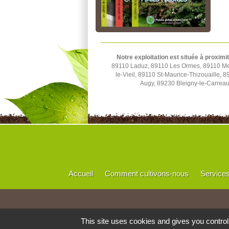
Notre exploitation est située à proximi
89110 Laduz, 89110 Les Ormes, 89110 Merr
le-Vieil, 89110 St-Maurice-Thizouaille,
Augy, 89230 Bleigny-le-Carrea
Accueil
Comment cultivons-nous
Service
This site uses cookies and gives you contro