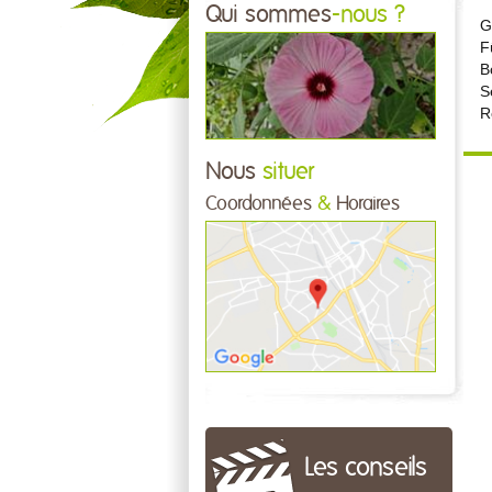
Qui sommes
-nous ?
G
F
B
S
R
Nous
situer
Coordonnées
&
Horaires
Les conseils