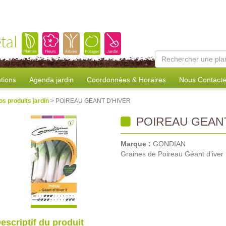
tal
tions
Agenda jardin
Coordonnées & Horaires
Nous Contacte
os produits jardin
> POIREAU GEANT D'HIVER
POIREAU GEANT
Marque :
GONDIAN
Graines de Poireau Géant d'iver
escriptif du produit