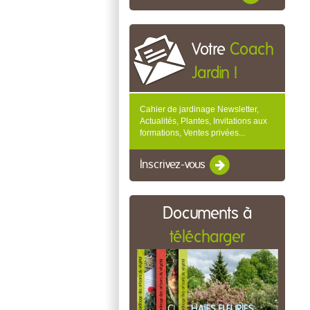
Votre
Coach
Jardin !
Cahier de jardinage Newsletter,
Actualités, Plantes, Invitations aux
formations, Ventes privées...
Inscrivez-vous
Documents à
télécharger