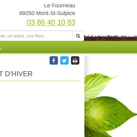
Le Fourneau
89250 Mont-St-Sulpice
03 86 40 10 83
r
 D'HIVER