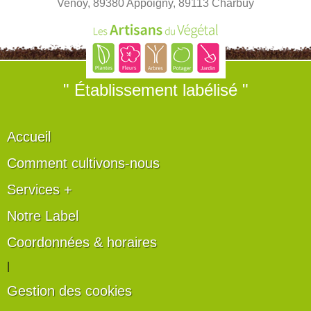
Venoy, 89380 Appoigny, 89113 Charbuy
" Établissement labélisé "
Accueil
Comment cultivons-nous
Services +
Notre Label
Coordonnées & horaires
|
Gestion des cookies