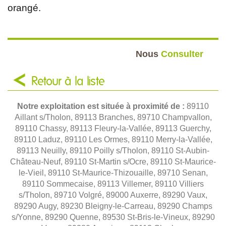
orangé.
Nous
Consulter
Retour à la liste
Notre exploitation est située à proximité de :
89110
Aillant s/Tholon, 89113 Branches, 89710 Champvallon,
89110 Chassy, 89113 Fleury-la-Vallée, 89113 Guerchy,
89110 Laduz, 89110 Les Ormes, 89110 Merry-la-Vallée,
89113 Neuilly, 89110 Poilly s/Tholon, 89110 St-Aubin-
Château-Neuf, 89110 St-Martin s/Ocre, 89110 St-Maurice-
le-Vieil, 89110 St-Maurice-Thizouaille, 89710 Senan,
89110 Sommecaise, 89113 Villemer, 89110 Villiers
s/Tholon, 89710 Volgré, 89000 Auxerre, 89290 Vaux,
89290 Augy, 89230 Bleigny-le-Carreau, 89290 Champs
s/Yonne, 89290 Quenne, 89530 St-Bris-le-Vineux, 89290