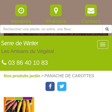
Horaires
Itinéraire
Contact
Serre
de Winter
Toggl
navig
Les Artisans du Végétal
03 86 40 10 83
Nos produits jardin
> PANACHE DE CAROTTES