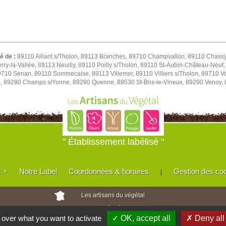
té de :
89110 Aillant s/Tholon, 89113 Branches, 89710 Champvallon, 89110 Chassy,
y-la-Vallée, 89113 Neuilly, 89110 Poilly s/Tholon, 89110 St-Aubin-Château-Neuf, 
 89710 Senan, 89110 Sommecaise, 89113 Villemer, 89110 Villiers s/Tholon, 89710 
u, 89290 Champs s/Yonne, 89290 Quenne, 89530 St-Bris-le-Vineux, 89290 Venoy,
" Établissement labélisé "
s +
Notre Label
Coordonnées & horaires
Gestion des co
|
Les artisans du végétal
Horticulteurs et pépinièristes de France
l over what you want to activate
✓ OK, accept all
✗ Deny all
Réalisé avec
WEB
Enseignes