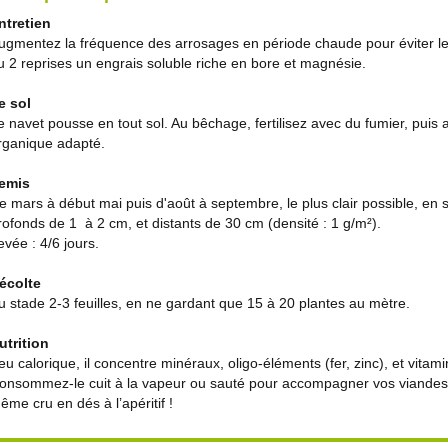
ntretien
ugmentez la fréquence des arrosages en période chaude pour éviter le
u 2 reprises un engrais soluble riche en bore et magnésie.
e sol
e navet pousse en tout sol. Au bêchage, fertilisez avec du fumier, puis 
rganique adapté.
emis
e mars à début mai puis d'août à septembre, le plus clair possible, en s
rofonds de 1 à 2 cm, et distants de 30 cm (densité : 1 g/m²).
evée : 4/6 jours.
écolte
u stade 2-3 feuilles, en ne gardant que 15 à 20 plantes au mètre.
utrition
eu calorique, il concentre minéraux, oligo-éléments (fer, zinc), et vitami
onsommez-le cuit à la vapeur ou sauté pour accompagner vos viandes, 
ême cru en dés à l’apéritif !