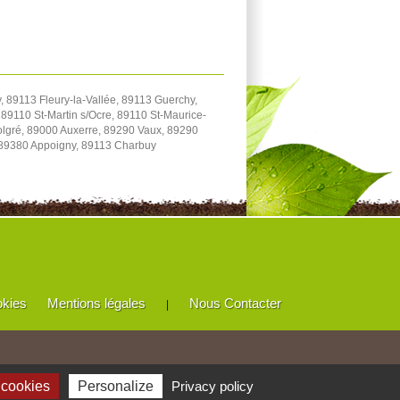
 89113 Fleury-la-Vallée, 89113 Guerchy,
89110 St-Martin s/Ocre, 89110 St-Maurice-
Volgré, 89000 Auxerre, 89290 Vaux, 89290
 89380 Appoigny, 89113 Charbuy
okies
Mentions légales
Nous Contacter
|
 cookies
Personalize
Privacy policy