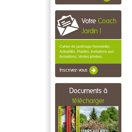
Votre
Coach
Jardin !
Cahier de jardinage Newsletter,
Actualités, Plantes, Invitations aux
formations, Ventes privées...
Inscrivez-vous
Documents à
télécharger