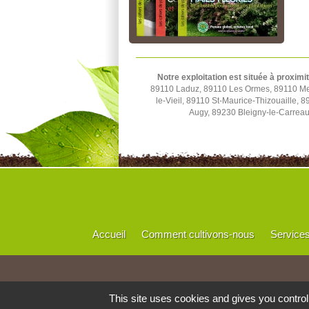
Notre exploitation est située à proximi
89110 Laduz, 89110 Les Ormes, 89110 Merr
le-Vieil, 89110 St-Maurice-Thizouaille,
Augy, 89230 Bleigny-le-Carrea
Accueil
Comment cultivons-nous
Service
This site uses cookies and gives you contro