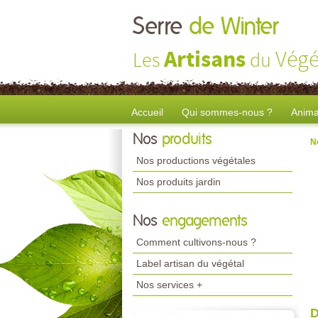
Serre
de Winter
Artisans
Végé
Les
du
Accueil
Qui sommes-nous ?
Anima
Nos
produits
N
Nos productions végétales
Nos produits jardin
Nos
engagements
Comment cultivons-nous ?
Label artisan du végétal
Nos services +
D