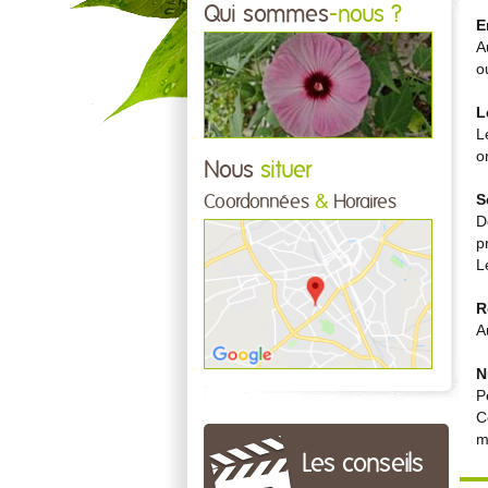
Qui sommes
-nous ?
E
A
o
L
L
o
Nous
situer
S
Coordonnées
&
Horaires
D
p
L
R
A
N
P
C
m
Les conseils