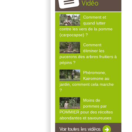
Vidéo
Comment et
quand lutter
contre les vers de la pomme
(carpocapse) ?
Comment
éliminer les
pucerons des arbres fruitiers à
pépins ?
Phéromone,
Kairomone au
jardin, comment cela marche
?
Moins de
pommes par
POMMIER pour des récoltes
abondantes et savoureuses
Voir toutes les vidéos