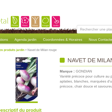
tal
tions
Agenda jardin
Coordonnées & Horaires
Nous Contacte
os produits jardin
> Navet de Milan rouge
NAVET DE MIL
Marque :
GONDIAN
Variété précoce pour culture au p
aplaties, blanches, marquées d'u
précoce, chair douce et savoure
escriptif du produit