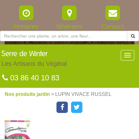
Horaires
Itinéraire
Contact
Serre
de Winter
Toggl
navig
Les Artisans du Végétal
03 86 40 10 83
Nos produits jardin
> LUPIN VIVACE RUSSEL