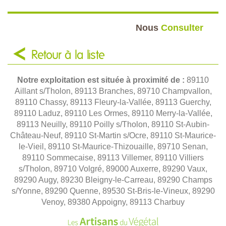
Nous
Consulter
Retour à la liste
Notre exploitation est située à proximité de :
89110
Aillant s/Tholon, 89113 Branches, 89710 Champvallon,
89110 Chassy, 89113 Fleury-la-Vallée, 89113 Guerchy,
89110 Laduz, 89110 Les Ormes, 89110 Merry-la-Vallée,
89113 Neuilly, 89110 Poilly s/Tholon, 89110 St-Aubin-
Château-Neuf, 89110 St-Martin s/Ocre, 89110 St-Maurice-
le-Vieil, 89110 St-Maurice-Thizouaille, 89710 Senan,
89110 Sommecaise, 89113 Villemer, 89110 Villiers
s/Tholon, 89710 Volgré, 89000 Auxerre, 89290 Vaux,
89290 Augy, 89230 Bleigny-le-Carreau, 89290 Champs
s/Yonne, 89290 Quenne, 89530 St-Bris-le-Vineux, 89290
Venoy, 89380 Appoigny, 89113 Charbuy