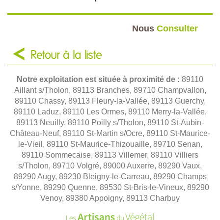
Nous
Consulter
Retour à la liste
Notre exploitation est située à proximité de :
89110
Aillant s/Tholon, 89113 Branches, 89710 Champvallon,
89110 Chassy, 89113 Fleury-la-Vallée, 89113 Guerchy,
89110 Laduz, 89110 Les Ormes, 89110 Merry-la-Vallée,
89113 Neuilly, 89110 Poilly s/Tholon, 89110 St-Aubin-
Château-Neuf, 89110 St-Martin s/Ocre, 89110 St-Maurice-
le-Vieil, 89110 St-Maurice-Thizouaille, 89710 Senan,
89110 Sommecaise, 89113 Villemer, 89110 Villiers
s/Tholon, 89710 Volgré, 89000 Auxerre, 89290 Vaux,
89290 Augy, 89230 Bleigny-le-Carreau, 89290 Champs
s/Yonne, 89290 Quenne, 89530 St-Bris-le-Vineux, 89290
Venoy, 89380 Appoigny, 89113 Charbuy