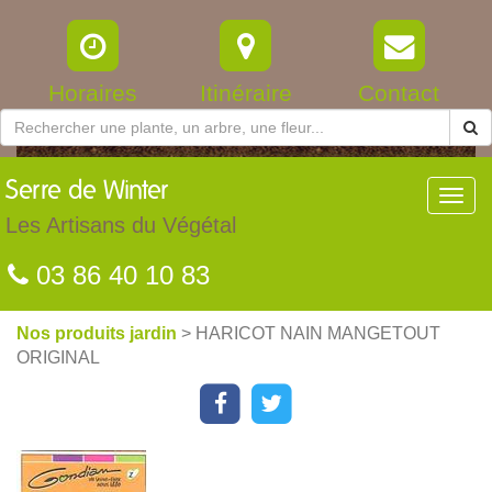
Horaires
Itinéraire
Contact
Serre
de Winter
Toggl
navig
Les Artisans du Végétal
03 86 40 10 83
Nos produits jardin
> HARICOT NAIN MANGETOUT
ORIGINAL