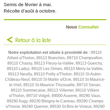
Semis de février à mai.
Récolte d'août à octobre.
Nous
Consulter
Retour à la liste
Notre exploitation est située à proximité de :
89110
Aillant s/Tholon, 89113 Branches, 89710 Champvallon,
89110 Chassy, 89113 Fleury-la-Vallée, 89113 Guerchy,
89110 Laduz, 89110 Les Ormes, 89110 Merry-la-Vallée,
89113 Neuilly, 89110 Poilly s/Tholon, 89110 St-Aubin-
Château-Neuf, 89110 St-Martin s/Ocre, 89110 St-Maurice-
le-Vieil, 89110 St-Maurice-Thizouaille, 89710 Senan,
89110 Sommecaise, 89113 Villemer, 89110 Villiers
s/Tholon, 89710 Volgré, 89000 Auxerre, 89290 Vaux,
89290 Augy, 89230 Bleigny-le-Carreau, 89290 Champs
s/Yonne, 89290 Quenne, 89530 St-Bris-le-Vineux, 89290