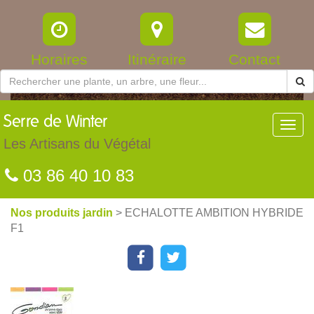
Horaires
Itinéraire
Contact
Serre
de Winter
Toggl
navig
Les Artisans du Végétal
03 86 40 10 83
Nos produits jardin
> ECHALOTTE AMBITION HYBRIDE
F1