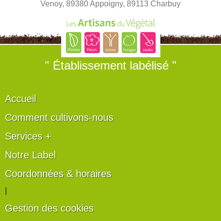
Venoy, 89380 Appoigny, 89113 Charbuy
" Établissement labélisé "
Accueil
Comment cultivons-nous
Services +
Notre Label
Coordonnées & horaires
|
Gestion des cookies