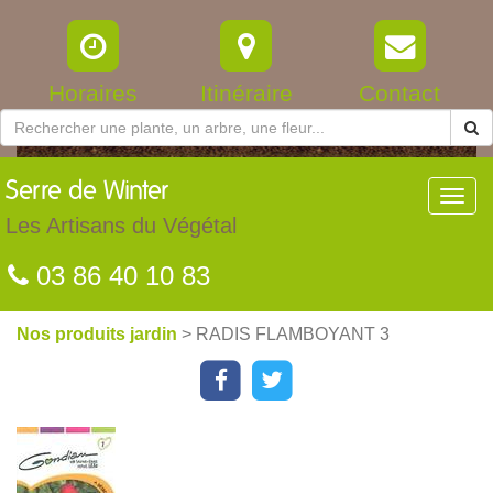
Horaires
Itinéraire
Contact
Serre
de Winter
Toggl
navig
Les Artisans du Végétal
03 86 40 10 83
Nos produits jardin
> RADIS FLAMBOYANT 3