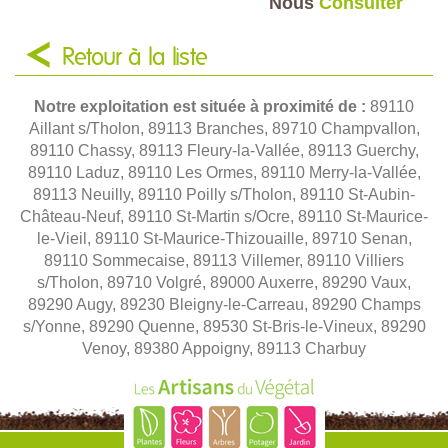
Nous
Consulter
Retour à la liste
Notre exploitation est située à proximité de :
89110
Aillant s/Tholon, 89113 Branches, 89710 Champvallon,
89110 Chassy, 89113 Fleury-la-Vallée, 89113 Guerchy,
89110 Laduz, 89110 Les Ormes, 89110 Merry-la-Vallée,
89113 Neuilly, 89110 Poilly s/Tholon, 89110 St-Aubin-
Château-Neuf, 89110 St-Martin s/Ocre, 89110 St-Maurice-
le-Vieil, 89110 St-Maurice-Thizouaille, 89710 Senan,
89110 Sommecaise, 89113 Villemer, 89110 Villiers
s/Tholon, 89710 Volgré, 89000 Auxerre, 89290 Vaux,
89290 Augy, 89230 Bleigny-le-Carreau, 89290 Champs
s/Yonne, 89290 Quenne, 89530 St-Bris-le-Vineux, 89290
Venoy, 89380 Appoigny, 89113 Charbuy