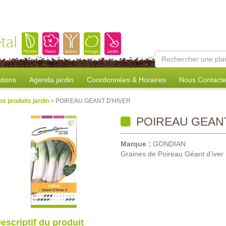
tal
tions
Agenda jardin
Coordonnées & Horaires
Nous Contacte
os produits jardin
> POIREAU GEANT D'HIVER
POIREAU GEANT
Marque :
GONDIAN
Graines de Poireau Géant d'iver
escriptif du produit