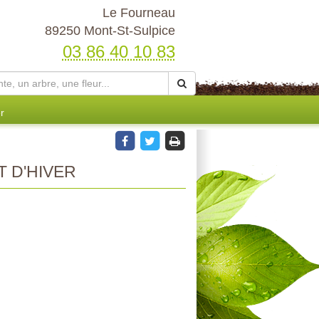
Le Fourneau
89250 Mont-St-Sulpice
03 86 40 10 83
r
 D'HIVER