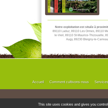
Notre exploitation est située à proximi
89110 Laduz, 89110 Les Ormes, 89110 Merr
le-Vieil, 89110 St-Maurice-Thizouaille,
Augy, 89230 Bleigny-le-Carrea
Accueil
Comment cultivons-nous
Service
This site uses cookies and gives you contro