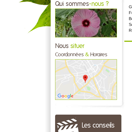
Qui sommes
-nous ?
G
F
B
S
R
Nous
situer
Coordonnées
&
Horaires
Les conseils