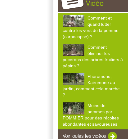
Vidéo
Comment et
quand lutter
contre les vers de la pomme
(carpocapse) ?
Comment
éliminer les
pucerons des arbres fruitiers à
pépins ?
Phéromone,
Kairomone au
jardin, comment cela marche
?
Moins de
pommes par
POMMIER pour des récoltes
abondantes et savoureuses
Voir toutes les vidéos