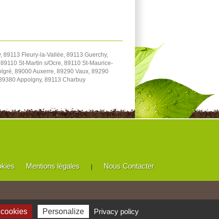
 89113 Fleury-la-Vallée, 89113 Guerchy,
89110 St-Martin s/Ocre, 89110 St-Maurice-
Volgré, 89000 Auxerre, 89290 Vaux, 89290
 89380 Appoigny, 89113 Charbuy
okies
Mentions légales
Nous Contacter
|
 cookies
Personalize
Privacy policy