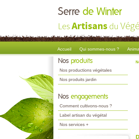
Serre
de Winter
Artisans
Végé
Les
du
Accueil
Qui sommes-nous ?
Anima
Nos
produits
N
Nos productions végétales
Nos produits jardin
Nos
engagements
Comment cultivons-nous ?
Label artisan du végétal
Nos services +
D