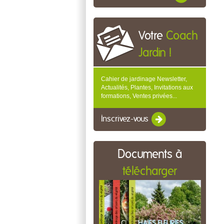
Votre
Coach
Jardin !
Cahier de jardinage Newsletter,
Actualités, Plantes, Invitations aux
formations, Ventes privées...
Inscrivez-vous
Documents à
télécharger