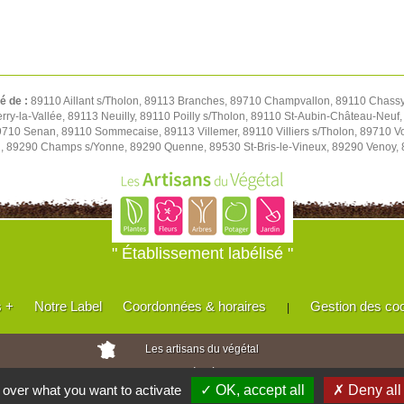
té de :
89110 Aillant s/Tholon, 89113 Branches, 89710 Champvallon, 89110 Chassy,
y-la-Vallée, 89113 Neuilly, 89110 Poilly s/Tholon, 89110 St-Aubin-Château-Neuf, 
 89710 Senan, 89110 Sommecaise, 89113 Villemer, 89110 Villiers s/Tholon, 89710 
u, 89290 Champs s/Yonne, 89290 Quenne, 89530 St-Bris-le-Vineux, 89290 Venoy,
" Établissement labélisé "
s +
Notre Label
Coordonnées & horaires
Gestion des co
|
Les artisans du végétal
Horticulteurs et pépinièristes de France
l over what you want to activate
✓ OK, accept all
✗ Deny all
Réalisé avec
WEB
Enseignes