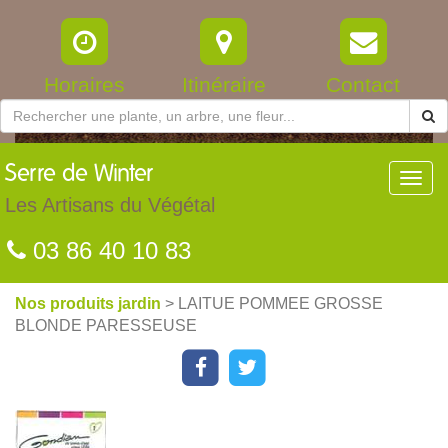
Horaires
Itinéraire
Contact
Serre
de Winter
Toggl
navig
Les Artisans du Végétal
03 86 40 10 83
Nos produits jardin
> LAITUE POMMEE GROSSE
BLONDE PARESSEUSE