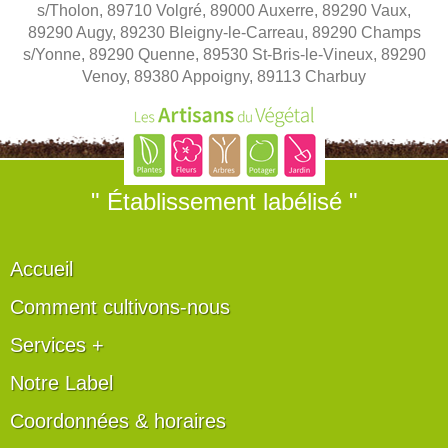
s/Tholon, 89710 Volgré, 89000 Auxerre, 89290 Vaux,
89290 Augy, 89230 Bleigny-le-Carreau, 89290 Champs
s/Yonne, 89290 Quenne, 89530 St-Bris-le-Vineux, 89290
Venoy, 89380 Appoigny, 89113 Charbuy
" Établissement labélisé "
Accueil
Comment cultivons-nous
Services +
Notre Label
Coordonnées & horaires