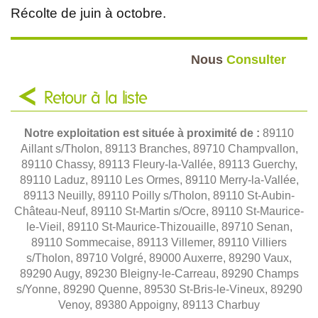
Récolte de juin à octobre.
Nous
Consulter
Retour à la liste
Notre exploitation est située à proximité de :
89110
Aillant s/Tholon, 89113 Branches, 89710 Champvallon,
89110 Chassy, 89113 Fleury-la-Vallée, 89113 Guerchy,
89110 Laduz, 89110 Les Ormes, 89110 Merry-la-Vallée,
89113 Neuilly, 89110 Poilly s/Tholon, 89110 St-Aubin-
Château-Neuf, 89110 St-Martin s/Ocre, 89110 St-Maurice-
le-Vieil, 89110 St-Maurice-Thizouaille, 89710 Senan,
89110 Sommecaise, 89113 Villemer, 89110 Villiers
s/Tholon, 89710 Volgré, 89000 Auxerre, 89290 Vaux,
89290 Augy, 89230 Bleigny-le-Carreau, 89290 Champs
s/Yonne, 89290 Quenne, 89530 St-Bris-le-Vineux, 89290
Venoy, 89380 Appoigny, 89113 Charbuy