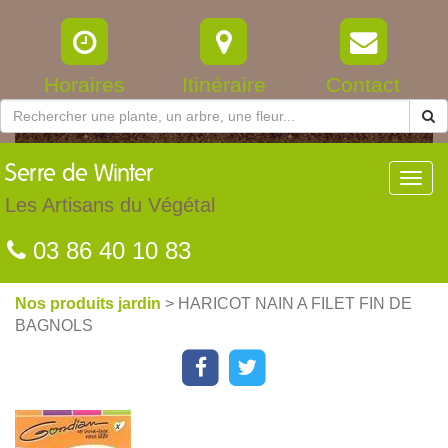
Horaires
Itinéraire
Contact
Serre
de Winter
Toggl
navig
Les Artisans du Végétal
03 86 40 10 83
Nos produits jardin
> HARICOT NAIN A FILET FIN DE
BAGNOLS