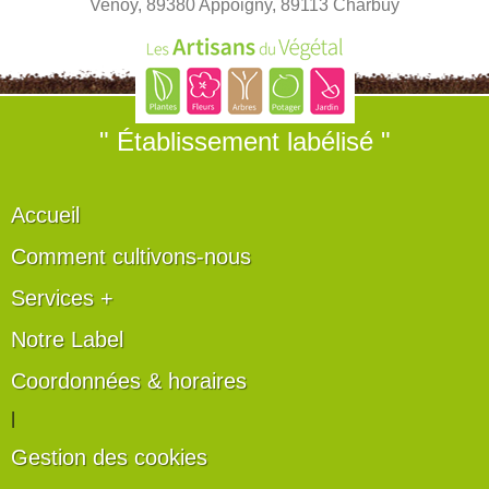
Venoy, 89380 Appoigny, 89113 Charbuy
" Établissement labélisé "
Accueil
Comment cultivons-nous
Services +
Notre Label
Coordonnées & horaires
|
Gestion des cookies