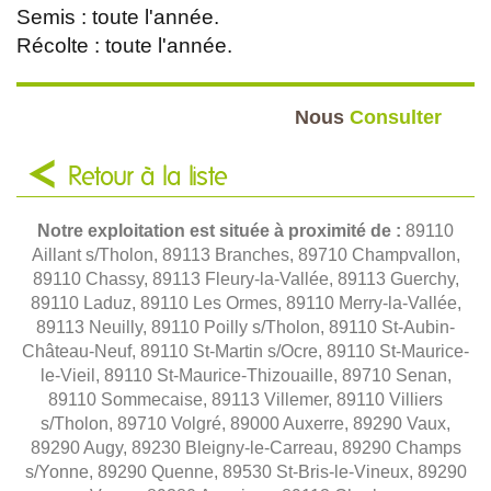
Semis : toute l'année.
Récolte : toute l'année.
Nous
Consulter
Retour à la liste
Notre exploitation est située à proximité de :
89110
Aillant s/Tholon, 89113 Branches, 89710 Champvallon,
89110 Chassy, 89113 Fleury-la-Vallée, 89113 Guerchy,
89110 Laduz, 89110 Les Ormes, 89110 Merry-la-Vallée,
89113 Neuilly, 89110 Poilly s/Tholon, 89110 St-Aubin-
Château-Neuf, 89110 St-Martin s/Ocre, 89110 St-Maurice-
le-Vieil, 89110 St-Maurice-Thizouaille, 89710 Senan,
89110 Sommecaise, 89113 Villemer, 89110 Villiers
s/Tholon, 89710 Volgré, 89000 Auxerre, 89290 Vaux,
89290 Augy, 89230 Bleigny-le-Carreau, 89290 Champs
s/Yonne, 89290 Quenne, 89530 St-Bris-le-Vineux, 89290