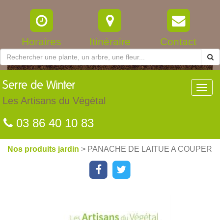
Horaires
Itinéraire
Contact
Serre
de Winter
Toggl
navig
Les Artisans du Végétal
03 86 40 10 83
Nos produits jardin
> PANACHE DE LAITUE A COUPER