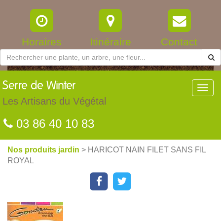
Horaires
Itinéraire
Contact
Serre
de Winter
Toggl
navig
Les Artisans du Végétal
03 86 40 10 83
Nos produits jardin
> HARICOT NAIN FILET SANS FIL
ROYAL