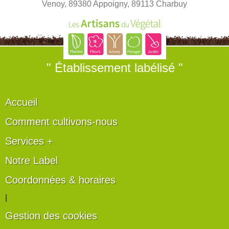
Venoy, 89380 Appoigny, 89113 Charbuy
" Établissement labélisé "
Accueil
Comment cultivons-nous
Services +
Notre Label
Coordonnées & horaires
|
Gestion des cookies