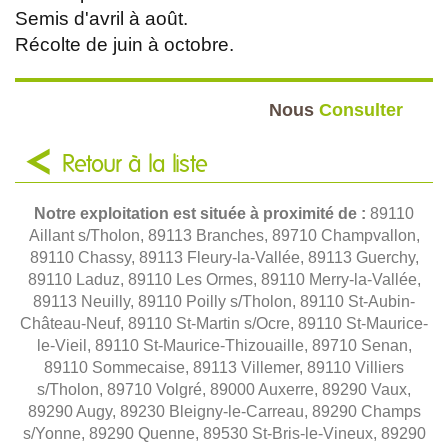
Semis d'avril à août.
Récolte de juin à octobre.
Nous
Consulter
Retour à la liste
Notre exploitation est située à proximité de :
89110
Aillant s/Tholon, 89113 Branches, 89710 Champvallon,
89110 Chassy, 89113 Fleury-la-Vallée, 89113 Guerchy,
89110 Laduz, 89110 Les Ormes, 89110 Merry-la-Vallée,
89113 Neuilly, 89110 Poilly s/Tholon, 89110 St-Aubin-
Château-Neuf, 89110 St-Martin s/Ocre, 89110 St-Maurice-
le-Vieil, 89110 St-Maurice-Thizouaille, 89710 Senan,
89110 Sommecaise, 89113 Villemer, 89110 Villiers
s/Tholon, 89710 Volgré, 89000 Auxerre, 89290 Vaux,
89290 Augy, 89230 Bleigny-le-Carreau, 89290 Champs
s/Yonne, 89290 Quenne, 89530 St-Bris-le-Vineux, 89290