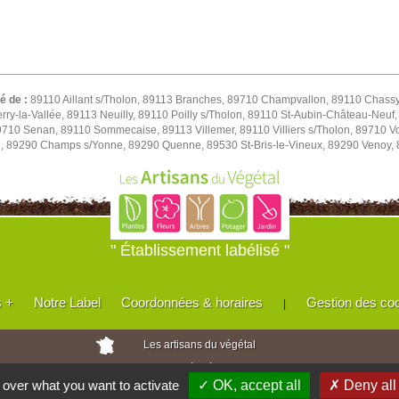
té de :
89110 Aillant s/Tholon, 89113 Branches, 89710 Champvallon, 89110 Chassy,
y-la-Vallée, 89113 Neuilly, 89110 Poilly s/Tholon, 89110 St-Aubin-Château-Neuf, 
 89710 Senan, 89110 Sommecaise, 89113 Villemer, 89110 Villiers s/Tholon, 89710 
u, 89290 Champs s/Yonne, 89290 Quenne, 89530 St-Bris-le-Vineux, 89290 Venoy,
" Établissement labélisé "
s +
Notre Label
Coordonnées & horaires
Gestion des co
|
Les artisans du végétal
Horticulteurs et pépinièristes de France
l over what you want to activate
✓ OK, accept all
✗ Deny all
Réalisé avec
WEB
Enseignes