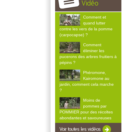
Vidéo
Comment et
quand lutter
contre les vers de la pomme
(carpocapse) ?
Comment
éliminer les
pucerons des arbres fruitiers à
pépins ?
Phéromone,
Kairomone au
jardin, comment cela marche
?
Moins de
pommes par
POMMIER pour des récoltes
abondantes et savoureuses
Voir toutes les vidéos