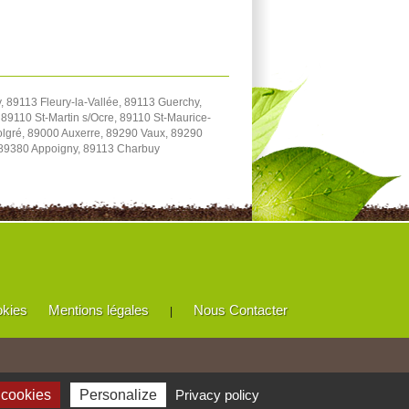
 89113 Fleury-la-Vallée, 89113 Guerchy,
89110 St-Martin s/Ocre, 89110 St-Maurice-
Volgré, 89000 Auxerre, 89290 Vaux, 89290
 89380 Appoigny, 89113 Charbuy
okies
Mentions légales
Nous Contacter
|
 cookies
Personalize
Privacy policy