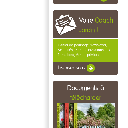
Votre
Coach
Jardin !
Cahier de jardinage Newsletter,
Actualités, Plantes, Invitations aux
formations, Ventes privées...
Inscrivez-vous
Documents à
télécharger