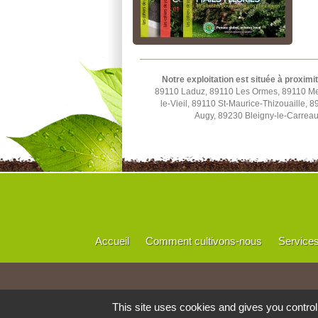
Notre exploitation est située à proximi
89110 Laduz, 89110 Les Ormes, 89110 Merr
le-Vieil, 89110 St-Maurice-Thizouaille,
Augy, 89230 Bleigny-le-Carrea
Accueil
Comment cultivons-nous
Service
This site uses cookies and gives you contro