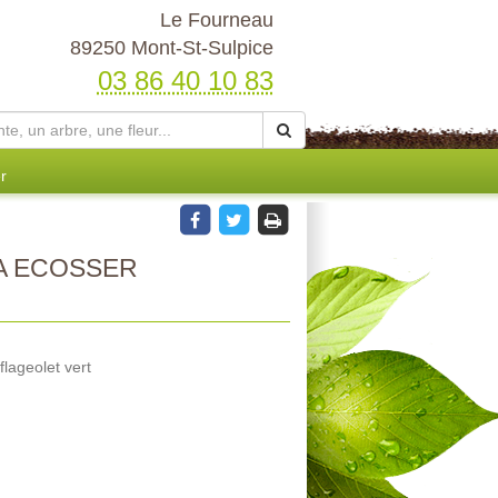
Le Fourneau
89250 Mont-St-Sulpice
03 86 40 10 83
r
A ECOSSER
flageolet vert