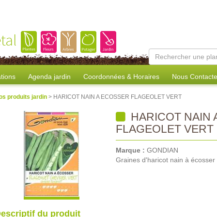
tal
tions
Agenda jardin
Coordonnées & Horaires
Nous Contacte
os produits jardin
> HARICOT NAIN A ECOSSER FLAGEOLET VERT
HARICOT NAIN 
FLAGEOLET VERT
Marque :
GONDIAN
Graines d'haricot nain à écosser 
escriptif du produit