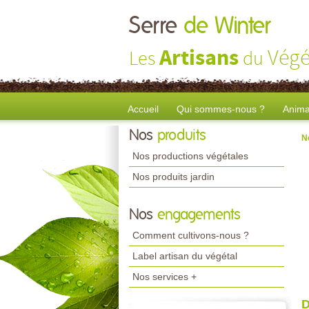
Serre
de Winter
Artisans
Végé
Les
du
Accueil
Qui sommes-nous ?
Anima
Nos
produits
N
Nos productions végétales
Nos produits jardin
Nos
engagements
Comment cultivons-nous ?
Label artisan du végétal
Nos services +
D