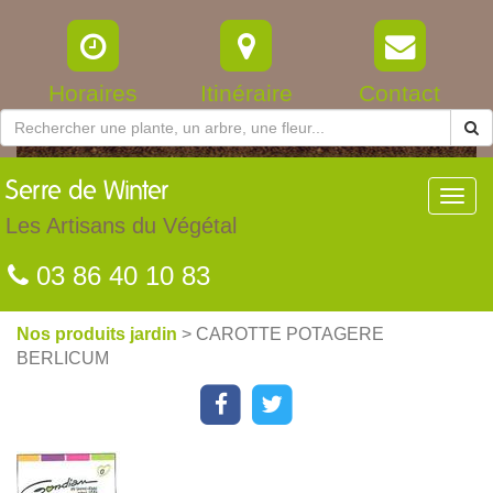
Horaires
Itinéraire
Contact
Serre
de Winter
Toggl
navig
Les Artisans du Végétal
03 86 40 10 83
Nos produits jardin
> CAROTTE POTAGERE
BERLICUM