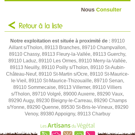
Nous
Consulter
Retour à la liste
Notre exploitation est située à proximité de :
89110
Aillant s/Tholon, 89113 Branches, 89710 Champvallon,
89110 Chassy, 89113 Fleury-la-Vallée, 89113 Guerchy,
89110 Laduz, 89110 Les Ormes, 89110 Merry-la-Vallée,
89113 Neuilly, 89110 Poilly s/Tholon, 89110 St-Aubin-
Château-Neuf, 89110 St-Martin s/Ocre, 89110 St-Maurice-
le-Vieil, 89110 St-Maurice-Thizouaille, 89710 Senan,
89110 Sommecaise, 89113 Villemer, 89110 Villiers
s/Tholon, 89710 Volgré, 89000 Auxerre, 89290 Vaux,
89290 Augy, 89230 Bleigny-le-Carreau, 89290 Champs
s/Yonne, 89290 Quenne, 89530 St-Bris-le-Vineux, 89290
Venoy, 89380 Appoigny, 89113 Charbuy