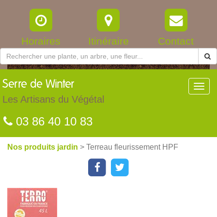
Horaires
Itinéraire
Contact
Serre
de Winter
Toggl
navig
Les Artisans du Végétal
03 86 40 10 83
Nos produits jardin
> Terreau fleurissement HPF