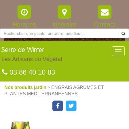
Horaires
Itinéraire
Contact
Serre
de Winter
Toggl
navig
Les Artisans du Végétal
03 86 40 10 83
Nos produits jardin
> ENGRAIS AGRUMES ET
PLANTES MEDITERRANEENNES