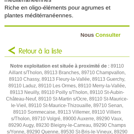
Riche en oligo-éléments pour agrumes et
plantes méditérranéennes.
Nous
Consulter
Retour à la liste
Notre exploitation est située à proximité de :
89110
Aillant s/Tholon, 89113 Branches, 89710 Champvallon,
89110 Chassy, 89113 Fleury-la-Vallée, 89113 Guerchy,
89110 Laduz, 89110 Les Ormes, 89110 Merry-la-Vallée,
89113 Neuilly, 89110 Poilly s/Tholon, 89110 St-Aubin-
Château-Neuf, 89110 St-Martin s/Ocre, 89110 St-Maurice-
le-Vieil, 89110 St-Maurice-Thizouaille, 89710 Senan,
89110 Sommecaise, 89113 Villemer, 89110 Villiers
s/Tholon, 89710 Volgré, 89000 Auxerre, 89290 Vaux,
89290 Augy, 89230 Bleigny-le-Carreau, 89290 Champs
s/Yonne, 89290 Quenne, 89530 St-Bris-le-Vineux, 89290