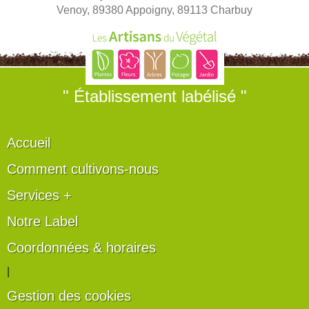
Venoy, 89380 Appoigny, 89113 Charbuy
" Établissement labélisé "
Accueil
Comment cultivons-nous
Services +
Notre Label
Coordonnées & horaires
|
Gestion des cookies