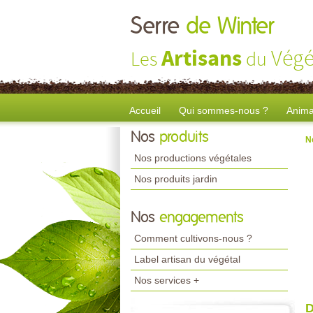
Serre
de Winter
Artisans
Végé
Les
du
Accueil
Qui sommes-nous ?
Anima
Nos
produits
N
Nos productions végétales
Nos produits jardin
Nos
engagements
Comment cultivons-nous ?
Label artisan du végétal
Nos services +
D