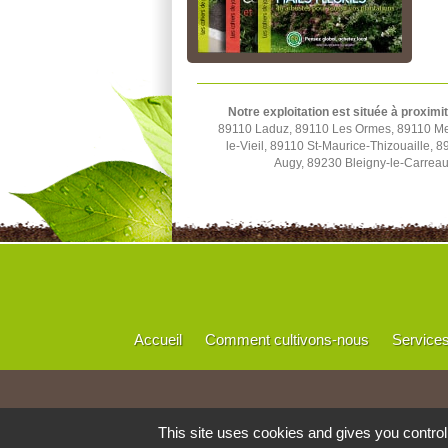
Notre exploitation est située à proximi
89110 Laduz, 89110 Les Ormes, 89110 Merr
le-Vieil, 89110 St-Maurice-Thizouaille,
Augy, 89230 Bleigny-le-Carrea
Accueil
Comment cultivons-nous
Service
This site uses cookies and gives you contro