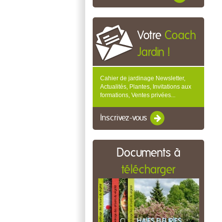
Votre
Coach
Jardin !
Cahier de jardinage Newsletter,
Actualités, Plantes, Invitations aux
formations, Ventes privées...
Inscrivez-vous
Documents à
télécharger