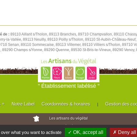
té de :
89110 Aillant s/Tholon, 89113 Branches, 89710 Champvallon, 89110 Chassy,
y-la-Vallée, 89113 Neuilly, 89110 Poilly s/Tholon, 89110 St-Aubin-Château-Neuf, 
 89710 Senan, 89110 Sommecaise, 89113 Villemer, 89110 Villiers s/Tholon, 89710 
u, 89290 Champs s/Yonne, 89290 Quenne, 89530 St-Bris-le-Vineux, 89290 Venoy,
" Établissement labélisé "
s +
Notre Label
Coordonnées & horaires
Gestion des co
|
Les artisans du végétal
Horticulteurs et pépinièristes de France
l over what you want to activate
✓ OK, accept all
✗ Deny all
Réalisé avec
WEB
Enseignes