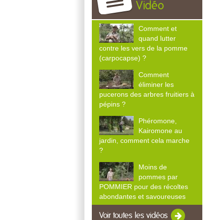
Vidéo
Comment et
quand lutter
contre les vers de la pomme
(carpocapse) ?
Comment
éliminer les
pucerons des arbres fruitiers à
pépins ?
Phéromone,
Kairomone au
jardin, comment cela marche
?
Moins de
pommes par
POMMIER pour des récoltes
abondantes et savoureuses
Voir toutes les vidéos