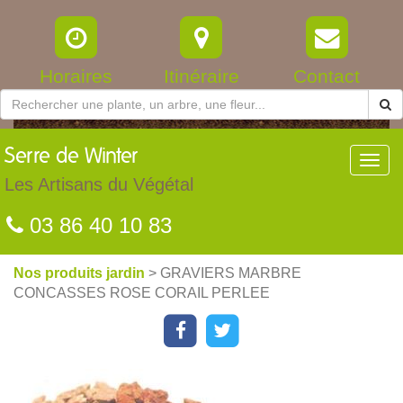
Horaires
Itinéraire
Contact
Serre
de Winter
Toggl
navig
Les Artisans du Végétal
03 86 40 10 83
Nos produits jardin
> GRAVIERS MARBRE
CONCASSES ROSE CORAIL PERLEE