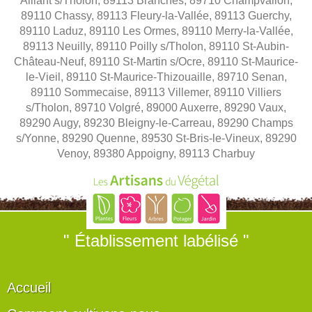
Aillant s/Tholon, 89113 Branches, 89710 Champvallon,
89110 Chassy, 89113 Fleury-la-Vallée, 89113 Guerchy,
89110 Laduz, 89110 Les Ormes, 89110 Merry-la-Vallée,
89113 Neuilly, 89110 Poilly s/Tholon, 89110 St-Aubin-
Château-Neuf, 89110 St-Martin s/Ocre, 89110 St-Maurice-
le-Vieil, 89110 St-Maurice-Thizouaille, 89710 Senan,
89110 Sommecaise, 89113 Villemer, 89110 Villiers
s/Tholon, 89710 Volgré, 89000 Auxerre, 89290 Vaux,
89290 Augy, 89230 Bleigny-le-Carreau, 89290 Champs
s/Yonne, 89290 Quenne, 89530 St-Bris-le-Vineux, 89290
Venoy, 89380 Appoigny, 89113 Charbuy
" Établissement labélisé "
Accueil