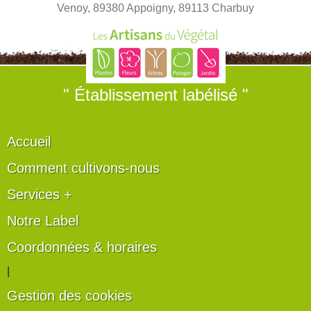
Venoy, 89380 Appoigny, 89113 Charbuy
" Établissement labélisé "
Accueil
Comment cultivons-nous
Services +
Notre Label
Coordonnées & horaires
|
Gestion des cookies