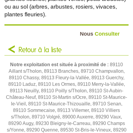
ou au sol (arbres, arbustes, rosiers, vivaces,
plantes fleuries).
Nous
Consulter
Retour à la liste
Notre exploitation est située à proximité de :
89110
Aillant s/Tholon, 89113 Branches, 89710 Champvallon,
89110 Chassy, 89113 Fleury-la-Vallée, 89113 Guerchy,
89110 Laduz, 89110 Les Ormes, 89110 Merry-la-Vallée,
89113 Neuilly, 89110 Poilly s/Tholon, 89110 St-Aubin-
Château-Neuf, 89110 St-Martin s/Ocre, 89110 St-Maurice-
le-Vieil, 89110 St-Maurice-Thizouaille, 89710 Senan,
89110 Sommecaise, 89113 Villemer, 89110 Villiers
s/Tholon, 89710 Volgré, 89000 Auxerre, 89290 Vaux,
89290 Augy, 89230 Bleigny-le-Carreau, 89290 Champs
s/Yonne, 89290 Quenne, 89530 St-Bris-le-Vineux, 89290