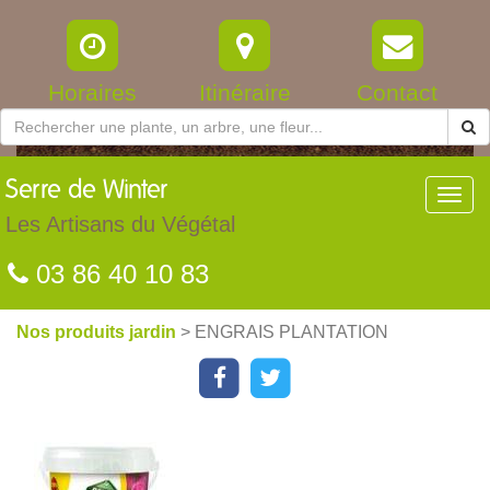
Horaires
Itinéraire
Contact
Serre
de Winter
Toggl
navig
Les Artisans du Végétal
03 86 40 10 83
Nos produits jardin
> ENGRAIS PLANTATION