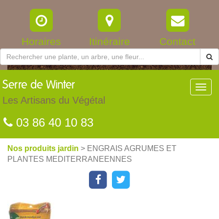
Horaires
Itinéraire
Contact
Serre
de Winter
Toggl
navig
Les Artisans du Végétal
03 86 40 10 83
Nos produits jardin
> ENGRAIS AGRUMES ET
PLANTES MEDITERRANEENNES