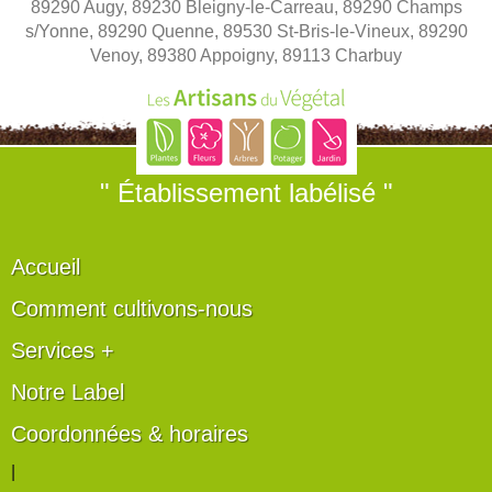
89290 Augy, 89230 Bleigny-le-Carreau, 89290 Champs
s/Yonne, 89290 Quenne, 89530 St-Bris-le-Vineux, 89290
Venoy, 89380 Appoigny, 89113 Charbuy
" Établissement labélisé "
Accueil
Comment cultivons-nous
Services +
Notre Label
Coordonnées & horaires
|