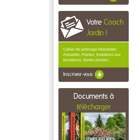
Votre
Coach
Jardin !
Cahier de jardinage Newsletter,
Actualités, Plantes, Invitations aux
formations, Ventes privées...
Inscrivez-vous
Documents à
télécharger