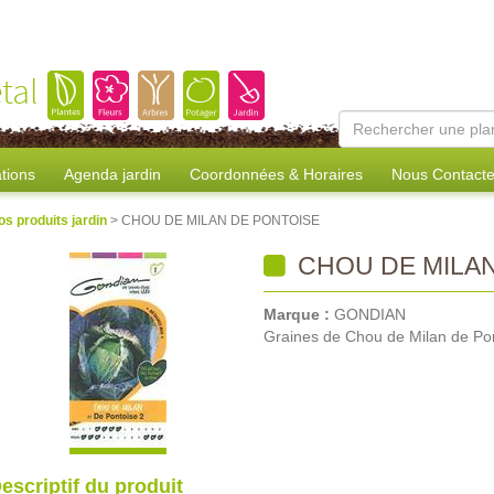
tal
tions
Agenda jardin
Coordonnées & Horaires
Nous Contacte
os produits jardin
> CHOU DE MILAN DE PONTOISE
CHOU DE MILAN
Marque :
GONDIAN
Graines de Chou de Milan de Po
escriptif du produit