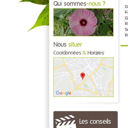
Qui sommes
-nous ?
G
F
G
R
S
R
Nous
situer
Coordonnées
&
Horaires
Les conseils