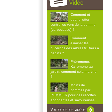
Vidéo
Comment et
quand lutter
contre les vers de la pomme
(carpocapse) ?
Comment
éliminer les
pucerons des arbres fruitiers à
pépins ?
Phéromone,
Kairomone au
jardin, comment cela marche
?
Moins de
pommes par
POMMIER pour des récoltes
abondantes et savoureuses
Voir toutes les vidéos