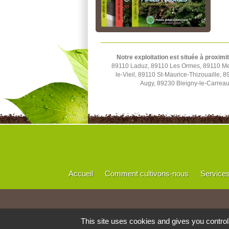
Notre exploitation est située à proximi
89110 Laduz, 89110 Les Ormes, 89110 Merr
le-Vieil, 89110 St-Maurice-Thizouaille,
Augy, 89230 Bleigny-le-Carrea
Accueil
Comment cultivons-nous
Service
This site uses cookies and gives you contro