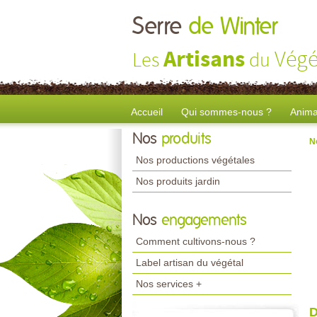
Serre
de Winter
Artisans
Végé
Les
du
Accueil
Qui sommes-nous ?
Anima
Nos
produits
N
Nos productions végétales
Nos produits jardin
Nos
engagements
Comment cultivons-nous ?
Label artisan du végétal
Nos services +
D