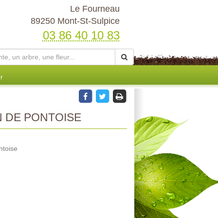
Le Fourneau
89250 Mont-St-Sulpice
03 86 40 10 83
r
 DE PONTOISE
ntoise