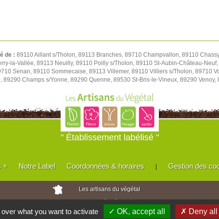
té de :
89110 Aillant s/Tholon, 89113 Branches, 89710 Champvallon, 89110 Chassy,
y-la-Vallée, 89113 Neuilly, 89110 Poilly s/Tholon, 89110 St-Aubin-Château-Neuf, 
 89710 Senan, 89110 Sommecaise, 89113 Villemer, 89110 Villiers s/Tholon, 89710 
u, 89290 Champs s/Yonne, 89290 Quenne, 89530 St-Bris-le-Vineux, 89290 Venoy,
" Établissement labélisé "
s +
Notre Label
Coordonnées & horaires
Gestion des co
|
Les artisans du végétal
Horticulteurs et pépinièristes de France
l over what you want to activate
✓ OK, accept all
✗ Deny all
Réalisé avec
WEB
Enseignes