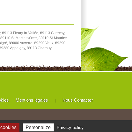
 89113 Fleury-la-Vallée, 89113 Guerchy,
89110 St-Martin s/Ocre, 89110 St-Maurice-
Volgré, 89000 Auxerre, 89290 Vaux, 89290
 89380 Appoigny, 89113 Charbuy
okies
Mentions légales
Nous Contacter
|
 cookies
Personalize
Privacy policy