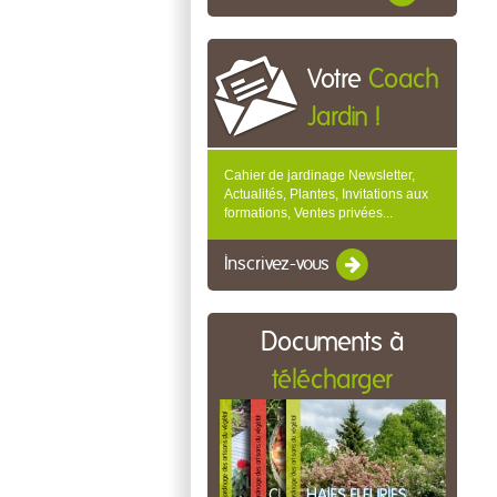
Votre
Coach
Jardin !
Cahier de jardinage Newsletter,
Actualités, Plantes, Invitations aux
formations, Ventes privées...
Inscrivez-vous
Documents à
télécharger