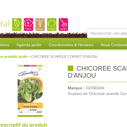
tal
tions
Agenda jardin
Coordonnées & Horaires
Nous Contacte
os produits jardin
> CHICOREE SCAROLE CORNET D'ANJOU
CHICOREE SCA
D'ANJOU
Marque :
GONDIAN
Graines de Chicorée scarole Cor
escriptif du produit