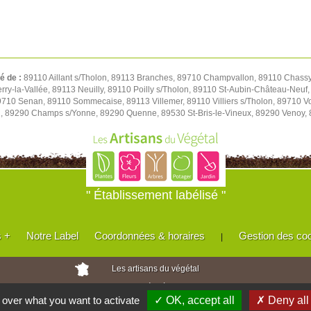
té de :
89110 Aillant s/Tholon, 89113 Branches, 89710 Champvallon, 89110 Chassy,
y-la-Vallée, 89113 Neuilly, 89110 Poilly s/Tholon, 89110 St-Aubin-Château-Neuf, 
 89710 Senan, 89110 Sommecaise, 89113 Villemer, 89110 Villiers s/Tholon, 89710 
u, 89290 Champs s/Yonne, 89290 Quenne, 89530 St-Bris-le-Vineux, 89290 Venoy,
" Établissement labélisé "
s +
Notre Label
Coordonnées & horaires
Gestion des co
|
Les artisans du végétal
Horticulteurs et pépinièristes de France
l over what you want to activate
✓ OK, accept all
✗ Deny all
Réalisé avec
WEB
Enseignes