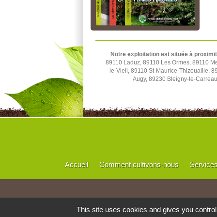
Notre exploitation est située à proximi
89110 Laduz, 89110 Les Ormes, 89110 Merr
le-Vieil, 89110 St-Maurice-Thizouaille,
Augy, 89230 Bleigny-le-Carrea
Accueil
Comment cultivons-nous
Service
This site uses cookies and gives you contro