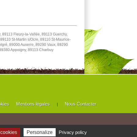
 89113 Fleury-la-Vallée, 89113 Guerchy,
89110 St-Martin s/Ocre, 89110 St-Maurice-
Volgré, 89000 Auxerre, 89290 Vaux, 89290
 89380 Appoigny, 89113 Charbuy
okies
Mentions légales
Nous Contacter
|
 cookies
Personalize
Privacy policy