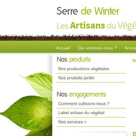
Serre
de Winter
Artisans
Végé
Les
du
Accueil
Qui sommes-nous ?
Anima
Nos
produits
N
Nos productions végétales
Nos produits jardin
Nos
engagements
Comment cultivons-nous ?
Label artisan du végétal
Nos services +
D