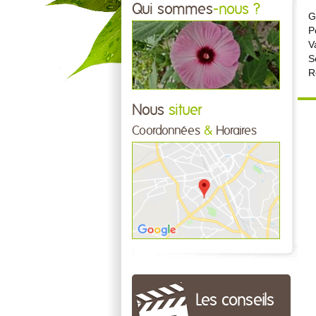
Qui sommes
-nous ?
G
P
V
S
R
Nous
situer
Coordonnées
&
Horaires
Les conseils