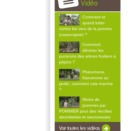
Vidéo
Comment et
quand lutter
contre les vers de la pomme
(carpocapse) ?
Comment
éliminer les
pucerons des arbres fruitiers à
pépins ?
Phéromone,
Kairomone au
jardin, comment cela marche
?
Moins de
pommes par
POMMIER pour des récoltes
abondantes et savoureuses
Voir toutes les vidéos