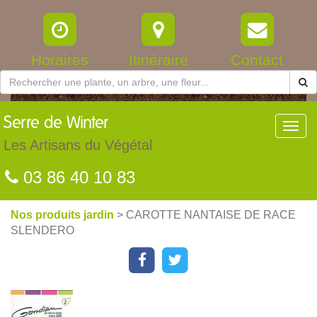
Horaires
Itinéraire
Contact
Serre
de Winter
Toggl
navig
Les Artisans du Végétal
03 86 40 10 83
Nos produits jardin
> CAROTTE NANTAISE DE RACE
SLENDERO