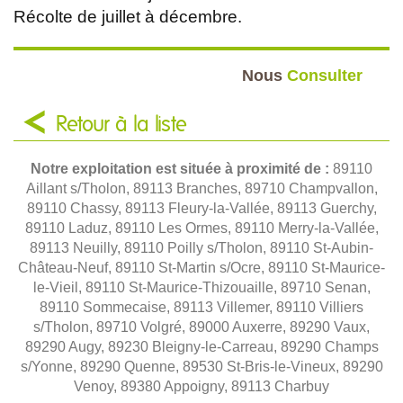
Récolte de juillet à décembre.
Nous
Consulter
Retour à la liste
Notre exploitation est située à proximité de :
89110
Aillant s/Tholon, 89113 Branches, 89710 Champvallon,
89110 Chassy, 89113 Fleury-la-Vallée, 89113 Guerchy,
89110 Laduz, 89110 Les Ormes, 89110 Merry-la-Vallée,
89113 Neuilly, 89110 Poilly s/Tholon, 89110 St-Aubin-
Château-Neuf, 89110 St-Martin s/Ocre, 89110 St-Maurice-
le-Vieil, 89110 St-Maurice-Thizouaille, 89710 Senan,
89110 Sommecaise, 89113 Villemer, 89110 Villiers
s/Tholon, 89710 Volgré, 89000 Auxerre, 89290 Vaux,
89290 Augy, 89230 Bleigny-le-Carreau, 89290 Champs
s/Yonne, 89290 Quenne, 89530 St-Bris-le-Vineux, 89290
Venoy, 89380 Appoigny, 89113 Charbuy