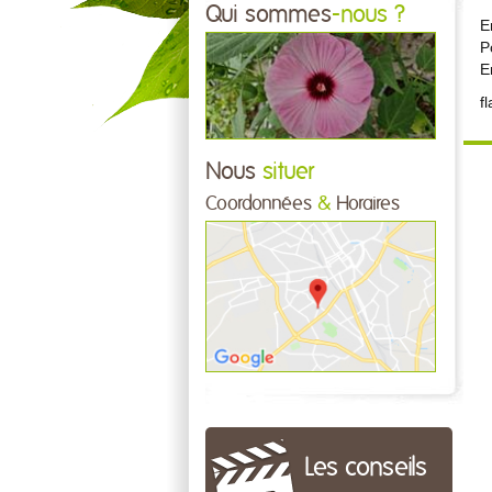
Qui sommes
-nous ?
E
P
E
f
Nous
situer
Coordonnées
&
Horaires
Les conseils