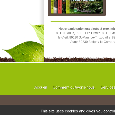
Notre exploitation est située à proximi
89110 Laduz, 89110 Les Ormes, 89110 Merr
le-Vieil, 89110 St-Maurice-Thizouaille,
Augy, 89230 Bleigny-le-Carrea
Accueil
Comment cultivons-nous
Service
This site uses cookies and gives you contro