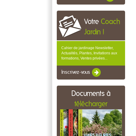
Votre
Coach
Jardin !
Cahier de jardinage Newsletter,
Actualités, Plantes, Invitations aux
formations, Ventes privées...
Inscrivez-vous
Documents à
télécharger