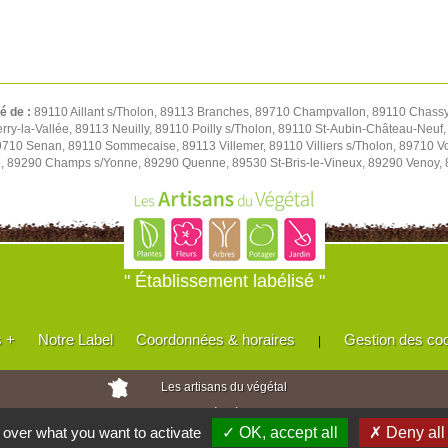
té de :
89110 Aillant s/Tholon, 89113 Branches, 89710 Champvallon, 89110 Chassy,
y-la-Vallée, 89113 Neuilly, 89110 Poilly s/Tholon, 89110 St-Aubin-Château-Neuf, 
 89710 Senan, 89110 Sommecaise, 89113 Villemer, 89110 Villiers s/Tholon, 89710 
u, 89290 Champs s/Yonne, 89290 Quenne, 89530 St-Bris-le-Vineux, 89290 Venoy,
" Établissement labélisé "
s +
Notre Label
Coordonnées & horaires
Gestion des co
|
Les artisans du végétal
Horticulteurs et pépinièristes de France
l over what you want to activate
✓ OK, accept all
✗ Deny all
Réalisé avec
WEB
Enseignes