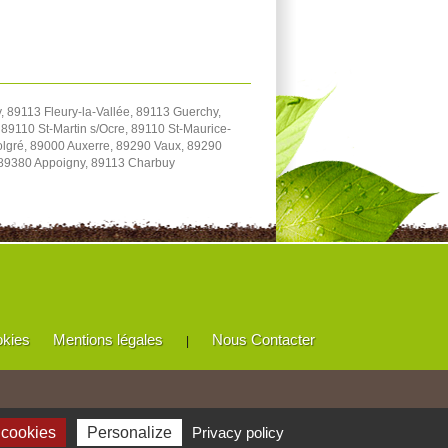
 89113 Fleury-la-Vallée, 89113 Guerchy,
89110 St-Martin s/Ocre, 89110 St-Maurice-
Volgré, 89000 Auxerre, 89290 Vaux, 89290
 89380 Appoigny, 89113 Charbuy
okies
Mentions légales
Nous Contacter
|
 cookies
Personalize
Privacy policy