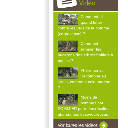
Vidéo
Comment et
quand lutter
contre les vers de la pomme
(carpocapse) ?
Comment
éliminer les
pucerons des arbres fruitiers à
pépins ?
Phéromone,
Kairomone au
jardin, comment cela marche
?
Moins de
pommes par
POMMIER pour des récoltes
abondantes et savoureuses
Voir toutes les vidéos