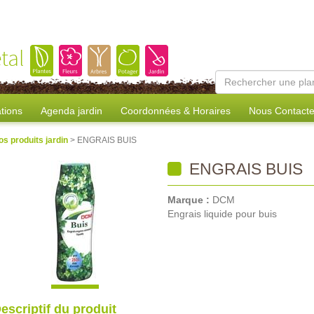
tal
tions
Agenda jardin
Coordonnées & Horaires
Nous Contacte
os produits jardin
> ENGRAIS BUIS
ENGRAIS BUIS
Marque :
DCM
Engrais liquide pour buis
escriptif du produit