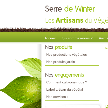
Serre
de Winter
Artisans
Végé
Les
du
Accueil
Qui sommes-nous ?
Anima
Nos
produits
N
Nos productions végétales
Nos produits jardin
Nos
engagements
Comment cultivons-nous ?
Label artisan du végétal
Nos services +
D