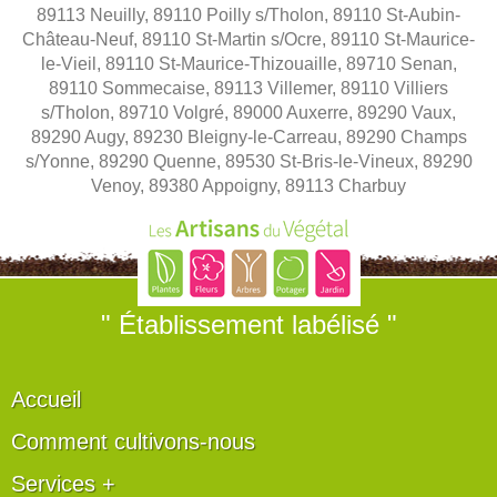
89113 Neuilly, 89110 Poilly s/Tholon, 89110 St-Aubin-
Château-Neuf, 89110 St-Martin s/Ocre, 89110 St-Maurice-
le-Vieil, 89110 St-Maurice-Thizouaille, 89710 Senan,
89110 Sommecaise, 89113 Villemer, 89110 Villiers
s/Tholon, 89710 Volgré, 89000 Auxerre, 89290 Vaux,
89290 Augy, 89230 Bleigny-le-Carreau, 89290 Champs
s/Yonne, 89290 Quenne, 89530 St-Bris-le-Vineux, 89290
Venoy, 89380 Appoigny, 89113 Charbuy
" Établissement labélisé "
Accueil
Comment cultivons-nous
Services +