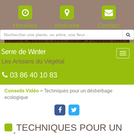
Horaires
Itinéraire
Contact
Serre
de Winter
Toggl
navig
Les Artisans du Végétal
03 86 40 10 83
Conseils Vidéo
> Techniques pour un désherbage
ecologique
TECHNIQUES POUR UN