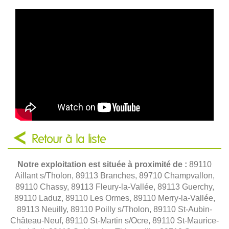
Retour à la liste
Notre exploitation est située à proximité de :
89110
Aillant s/Tholon, 89113 Branches, 89710 Champvallon,
89110 Chassy, 89113 Fleury-la-Vallée, 89113 Guerchy,
89110 Laduz, 89110 Les Ormes, 89110 Merry-la-Vallée,
89113 Neuilly, 89110 Poilly s/Tholon, 89110 St-Aubin-
Château-Neuf, 89110 St-Martin s/Ocre, 89110 St-Maurice-