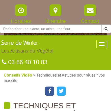
Horaires
Itinéraire
Contact
Serre
de Winter
Toggl
navig
Les Artisans du Végétal
03 86 40 10 83
Conseils Vidéo
> Techniques et Astuces pour réussir vos
massifs
TECHNIQUES ET