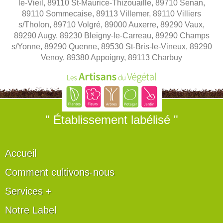
le-Vieil, 89110 St-Maurice-Thizouaille, 89710 Senan,
89110 Sommecaise, 89113 Villemer, 89110 Villiers
s/Tholon, 89710 Volgré, 89000 Auxerre, 89290 Vaux,
89290 Augy, 89230 Bleigny-le-Carreau, 89290 Champs
s/Yonne, 89290 Quenne, 89530 St-Bris-le-Vineux, 89290
Venoy, 89380 Appoigny, 89113 Charbuy
" Établissement labélisé "
Accueil
Comment cultivons-nous
Services +
Notre Label