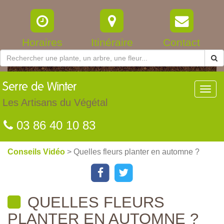
Horaires
Itinéraire
Contact
Serre
de Winter
Toggl
navig
Les Artisans du Végétal
03 86 40 10 83
Conseils Vidéo
> Quelles fleurs planter en automne ?
QUELLES FLEURS
PLANTER EN AUTOMNE ?