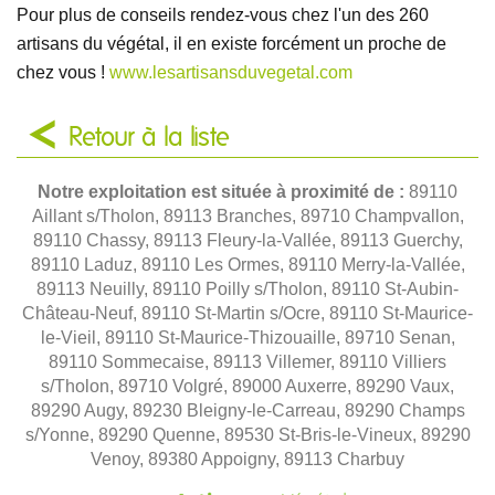
Pour plus de conseils rendez-vous chez l'un des 260
artisans du végétal, il en existe forcément un proche de
chez vous !
www.lesartisansduvegetal.com
Retour à la liste
Notre exploitation est située à proximité de :
89110
Aillant s/Tholon, 89113 Branches, 89710 Champvallon,
89110 Chassy, 89113 Fleury-la-Vallée, 89113 Guerchy,
89110 Laduz, 89110 Les Ormes, 89110 Merry-la-Vallée,
89113 Neuilly, 89110 Poilly s/Tholon, 89110 St-Aubin-
Château-Neuf, 89110 St-Martin s/Ocre, 89110 St-Maurice-
le-Vieil, 89110 St-Maurice-Thizouaille, 89710 Senan,
89110 Sommecaise, 89113 Villemer, 89110 Villiers
s/Tholon, 89710 Volgré, 89000 Auxerre, 89290 Vaux,
89290 Augy, 89230 Bleigny-le-Carreau, 89290 Champs
s/Yonne, 89290 Quenne, 89530 St-Bris-le-Vineux, 89290
Venoy, 89380 Appoigny, 89113 Charbuy