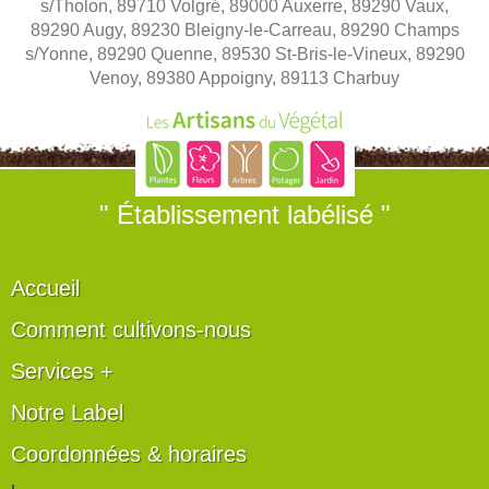
s/Tholon, 89710 Volgré, 89000 Auxerre, 89290 Vaux,
89290 Augy, 89230 Bleigny-le-Carreau, 89290 Champs
s/Yonne, 89290 Quenne, 89530 St-Bris-le-Vineux, 89290
Venoy, 89380 Appoigny, 89113 Charbuy
" Établissement labélisé "
Accueil
Comment cultivons-nous
Services +
Notre Label
Coordonnées & horaires