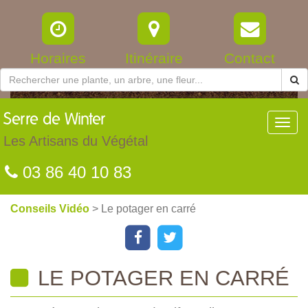
Horaires
Itinéraire
Contact
Serre
de Winter
Toggl
navig
Les Artisans du Végétal
03 86 40 10 83
Conseils Vidéo
> Le potager en carré
LE POTAGER EN CARRÉ