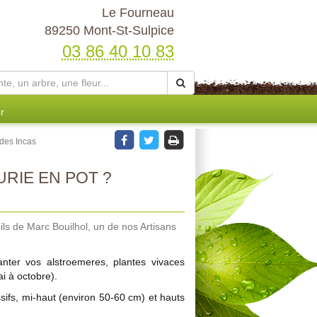
Le Fourneau
89250 Mont-St-Sulpice
03 86 40 10 83
r
 des Incas
RIE EN POT ?
ils de Marc Bouilhol, un de nos Artisans
nter vos alstroemeres, plantes vivaces
ai à octobre).
sifs, mi-haut (environ 50-60 cm) et hauts