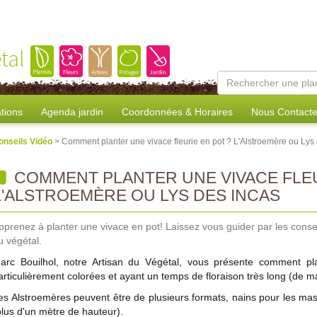
tal
tions
Agenda jardin
Coordonnées & Horaires
Nous Contacte
onseils Vidéo
> Comment planter une vivace fleurie en pot ? L'Alstroemère ou Lys
COMMENT PLANTER UNE VIVACE FLEU
L'ALSTROEMÈRE OU LYS DES INCAS
pprenez à planter une vivace en pot! Laissez vous guider par les conse
u végétal.
arc Bouilhol, notre Artisan du Végétal, vous présente comment pla
articulièrement colorées et ayant un temps de floraison très long (de m
es Alstroemères peuvent être de plusieurs formats, nains pour les mas
plus d'un mètre de hauteur).