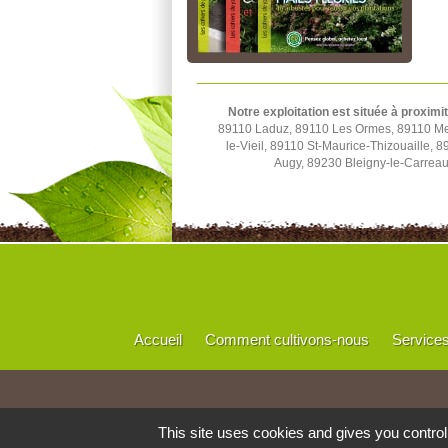
Notre exploitation est située à proximi
89110 Laduz, 89110 Les Ormes, 89110 Merr
le-Vieil, 89110 St-Maurice-Thizouaille,
Augy, 89230 Bleigny-le-Carrea
Accueil
Comment cultivons-nous
Service
This site uses cookies and gives you contro