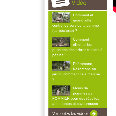
Vidéo
Comment et
quand lutter
contre les vers de la pomme
(carpocapse) ?
Comment
éliminer les
pucerons des arbres fruitiers à
pépins ?
Phéromone,
Kairomone au
jardin, comment cela marche
?
Moins de
pommes par
POMMIER pour des récoltes
abondantes et savoureuses
Voir toutes les vidéos