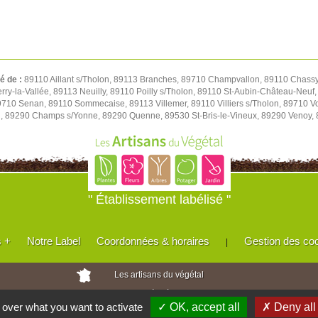
té de :
89110 Aillant s/Tholon, 89113 Branches, 89710 Champvallon, 89110 Chassy,
y-la-Vallée, 89113 Neuilly, 89110 Poilly s/Tholon, 89110 St-Aubin-Château-Neuf, 
 89710 Senan, 89110 Sommecaise, 89113 Villemer, 89110 Villiers s/Tholon, 89710 
u, 89290 Champs s/Yonne, 89290 Quenne, 89530 St-Bris-le-Vineux, 89290 Venoy,
" Établissement labélisé "
s +
Notre Label
Coordonnées & horaires
Gestion des co
|
Les artisans du végétal
Horticulteurs et pépinièristes de France
l over what you want to activate
✓ OK, accept all
✗ Deny all
Réalisé avec
WEB
Enseignes