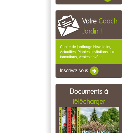
Votre
Coach
Jardin !
Cahier de jardinage Newsletter,
Actualités, Plantes, Invitations aux
formations, Ventes privées...
Inscrivez-vous
Documents à
télécharger