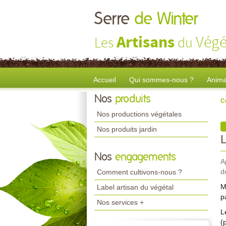
Serre
de Winter
Artisans
Végé
Les
du
Accueil
Qui sommes-nous ?
Anima
Nos
produits
C
Nos productions végétales
Nos produits jardin
Nos
engagements
A
d
Comment cultivons-nous ?
M
Label artisan du végétal
p
Nos services +
L
(