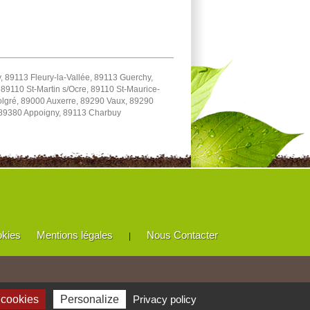
 89113 Fleury-la-Vallée, 89113 Guerchy,
89110 St-Martin s/Ocre, 89110 St-Maurice-
Volgré, 89000 Auxerre, 89290 Vaux, 89290
 89380 Appoigny, 89113 Charbuy
okies
Mentions légales
Nous Contacter
|
 cookies
Personalize
Privacy policy