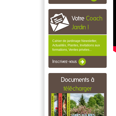
Votre
Coach
Jardin !
Cahier de jardinage Newsletter,
Actualités, Plantes, Invitations aux
formations, Ventes privées...
Inscrivez-vous
Documents à
télécharger