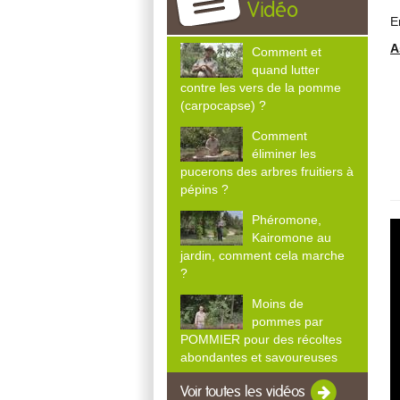
Vidéo
E
A
Comment et
quand lutter
contre les vers de la pomme
(carpocapse) ?
Comment
éliminer les
pucerons des arbres fruitiers à
pépins ?
Phéromone,
Kairomone au
jardin, comment cela marche
?
Moins de
pommes par
POMMIER pour des récoltes
abondantes et savoureuses
Voir toutes les vidéos