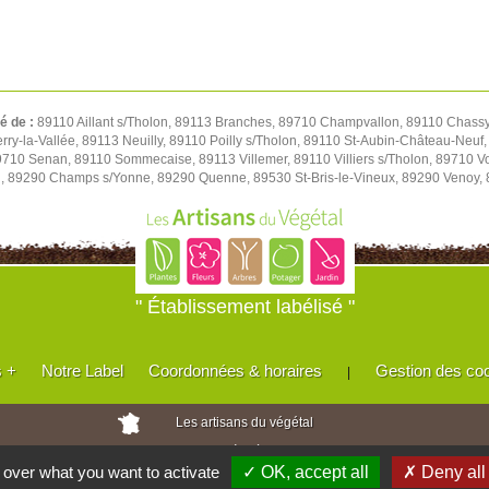
té de :
89110 Aillant s/Tholon, 89113 Branches, 89710 Champvallon, 89110 Chassy,
y-la-Vallée, 89113 Neuilly, 89110 Poilly s/Tholon, 89110 St-Aubin-Château-Neuf, 
 89710 Senan, 89110 Sommecaise, 89113 Villemer, 89110 Villiers s/Tholon, 89710 
u, 89290 Champs s/Yonne, 89290 Quenne, 89530 St-Bris-le-Vineux, 89290 Venoy,
" Établissement labélisé "
s +
Notre Label
Coordonnées & horaires
Gestion des co
|
Les artisans du végétal
Horticulteurs et pépinièristes de France
l over what you want to activate
✓ OK, accept all
✗ Deny all
Réalisé avec
WEB
Enseignes