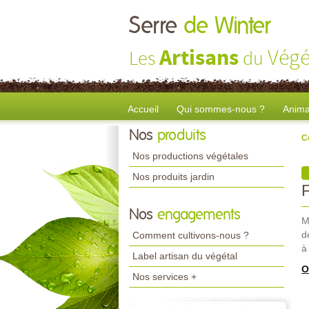
Serre
de Winter
Artisans
Végé
Les
du
Accueil
Qui sommes-nous ?
Anima
Nos
produits
C
Nos productions végétales
Nos produits jardin
Nos
engagements
M
d
Comment cultivons-nous ?
à
Label artisan du végétal
O
Nos services +