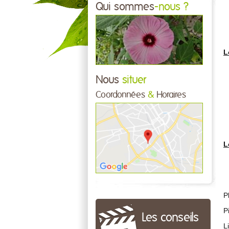
Qui sommes
-nous ?
L
Nous
situer
Coordonnées
&
Horaires
L
P
P
Les conseils
L