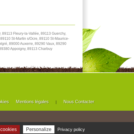
 89113 Fleury-la-Vallée, 89113 Guerchy,
89110 St-Martin s/Ocre, 89110 St-Maurice-
Volgré, 89000 Auxerre, 89290 Vaux, 89290
 89380 Appoigny, 89113 Charbuy
okies
Mentions légales
Nous Contacter
|
 cookies
Personalize
Privacy policy