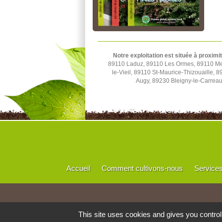
Notre exploitation est située à proximi
89110 Laduz, 89110 Les Ormes, 89110 Merr
le-Vieil, 89110 St-Maurice-Thizouaille,
Augy, 89230 Bleigny-le-Carrea
Accueil
Comment cultivons-nous
Service
This site uses cookies and gives you contro