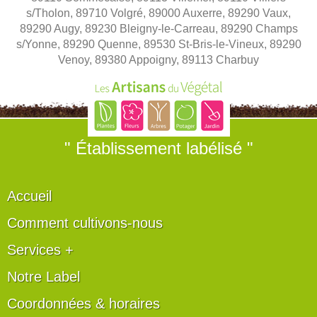
s/Tholon, 89710 Volgré, 89000 Auxerre, 89290 Vaux,
89290 Augy, 89230 Bleigny-le-Carreau, 89290 Champs
s/Yonne, 89290 Quenne, 89530 St-Bris-le-Vineux, 89290
Venoy, 89380 Appoigny, 89113 Charbuy
" Établissement labélisé "
Accueil
Comment cultivons-nous
Services +
Notre Label
Coordonnées & horaires