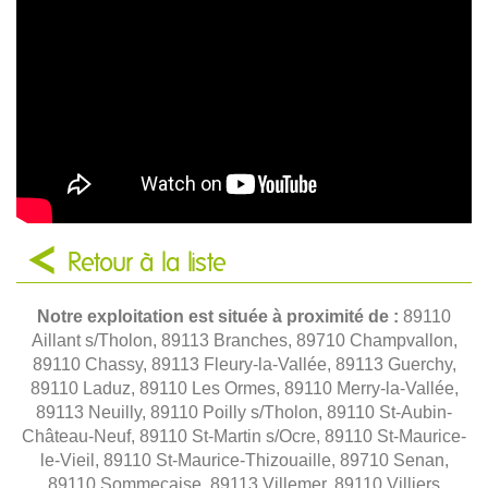
Retour à la liste
Notre exploitation est située à proximité de :
89110
Aillant s/Tholon, 89113 Branches, 89710 Champvallon,
89110 Chassy, 89113 Fleury-la-Vallée, 89113 Guerchy,
89110 Laduz, 89110 Les Ormes, 89110 Merry-la-Vallée,
89113 Neuilly, 89110 Poilly s/Tholon, 89110 St-Aubin-
Château-Neuf, 89110 St-Martin s/Ocre, 89110 St-Maurice-
le-Vieil, 89110 St-Maurice-Thizouaille, 89710 Senan,
89110 Sommecaise, 89113 Villemer, 89110 Villiers