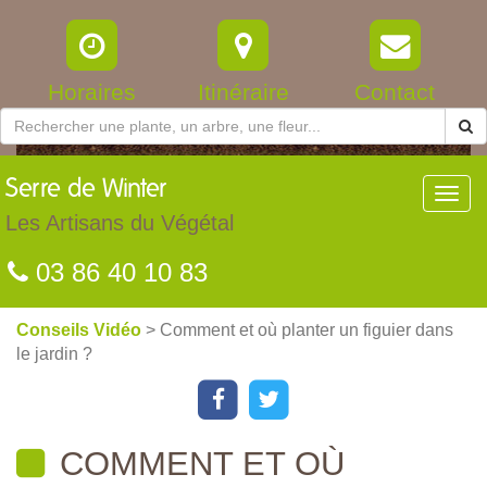
Horaires
Itinéraire
Contact
Serre
de Winter
Toggl
navig
Les Artisans du Végétal
03 86 40 10 83
Conseils Vidéo
> Comment et où planter un figuier dans
le jardin ?
COMMENT ET OÙ