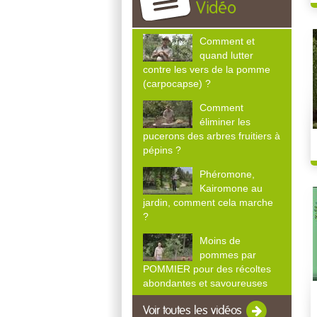
Vidéo
Comment et
quand lutter
contre les vers de la pomme
(carpocapse) ?
Comment
éliminer les
pucerons des arbres fruitiers à
pépins ?
Phéromone,
Kairomone au
jardin, comment cela marche
?
Moins de
pommes par
POMMIER pour des récoltes
abondantes et savoureuses
Voir toutes les vidéos