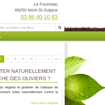
Le Fourneau
89250 Mont-St-Sulpice
03 86 40 10 83
r
6
7
8
9
10
…
»
»»
TER NATURELLEMENT
HE DES OLIVIERS ?
u végétal et jardinier de l’abbaye de
omment lutter naturellement contre la
Voir la fiche complète