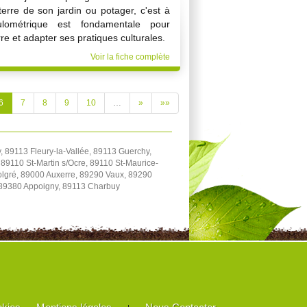
terre de son jardin ou potager, c'est à
ulométrique est fondamentale pour
rre et adapter ses pratiques culturales.
Voir la fiche complète
6
7
8
9
10
…
»
»»
 89113 Fleury-la-Vallée, 89113 Guerchy,
89110 St-Martin s/Ocre, 89110 St-Maurice-
Volgré, 89000 Auxerre, 89290 Vaux, 89290
 89380 Appoigny, 89113 Charbuy