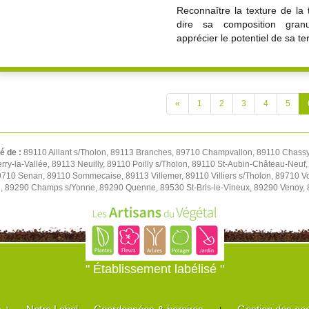
Reconnaître la texture de la 
dire sa composition gran
apprécier le potentiel de sa te
«
1
2
3
4
5
té de :
89110 Aillant s/Tholon, 89113 Branches, 89710 Champvallon, 89110 Chassy,
y-la-Vallée, 89113 Neuilly, 89110 Poilly s/Tholon, 89110 St-Aubin-Château-Neuf, 
 89710 Senan, 89110 Sommecaise, 89113 Villemer, 89110 Villiers s/Tholon, 89710 
u, 89290 Champs s/Yonne, 89290 Quenne, 89530 St-Bris-le-Vineux, 89290 Venoy,
" Établissement labélisé "