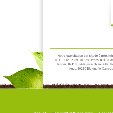
Notre exploitation est située à proximi
89110 Laduz, 89110 Les Ormes, 89110 Merr
le-Vieil, 89110 St-Maurice-Thizouaille,
Augy, 89230 Bleigny-le-Carrea