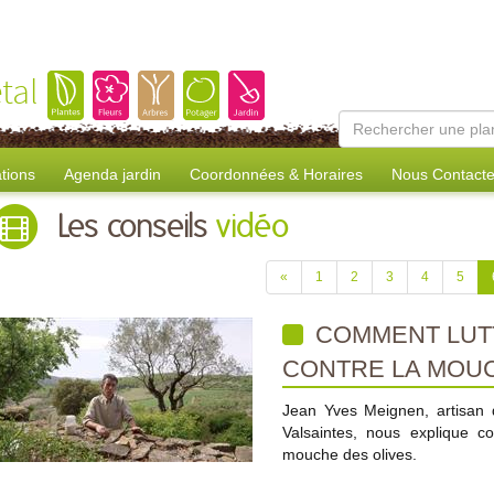
tal
tions
Agenda jardin
Coordonnées & Horaires
Nous Contacte
Les conseils
vidéo
«
1
2
3
4
5
COMMENT LUT
CONTRE LA MOUC
Jean Yves Meignen, artisan d
Valsaintes, nous explique c
mouche des olives.