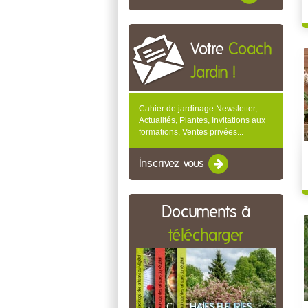
Votre
Coach
Jardin !
Cahier de jardinage Newsletter,
Actualités, Plantes, Invitations aux
formations, Ventes privées...
Inscrivez-vous
Documents à
télécharger